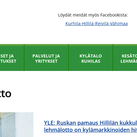
Löydät meidät myös Facebookista:
Kurhila-Hillilä-Reivilä-Vähimaa
SET JA
PALVELUT JA
KYLÄTALO
KESÄTO
ITUKSET
YRITYKSET
KUHILAS
LEHMÄ
tto
YLE: Ruskan pamaus Hillilän kukkulo
lehmälotto on kylämarkkinoiden hit