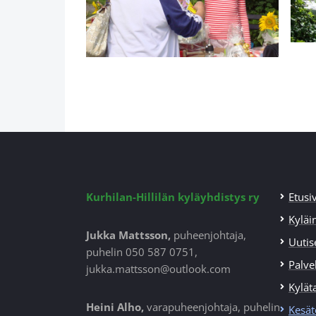
Kurhilan-Hillilän kyläyhdistys ry
Etusi
Kyläi
Jukka Mattsson,
puheenjohtaja,
Uutis
puhelin 050 587 0751,
Palvel
jukka.mattsson@outlook.com
Kylät
Heini Alho,
varapuheenjohtaja, puhelin
Kesät