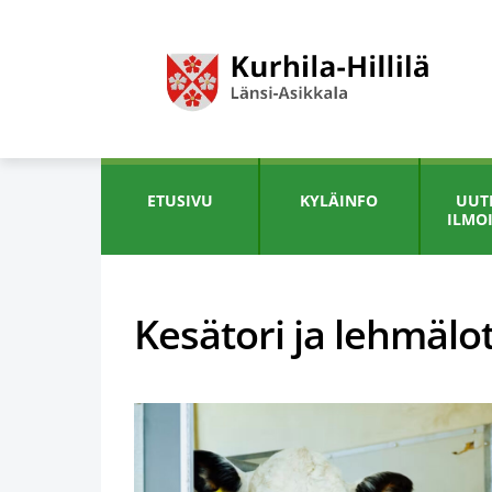
ETUSIVU
KYLÄINFO
UUTI
ILMO
Kesätori ja lehmälo