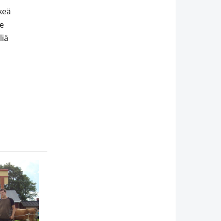
keä
le
liä