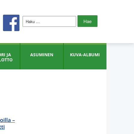
Haku:
RI JA
ASUMINEN
KUVA-ALBUMI
LOTTO
illa –
ti