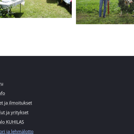
vu
nfo
et ja ilmoitukset
ut ja yritykset
alo KUHILAS
ori ja lehmälotto