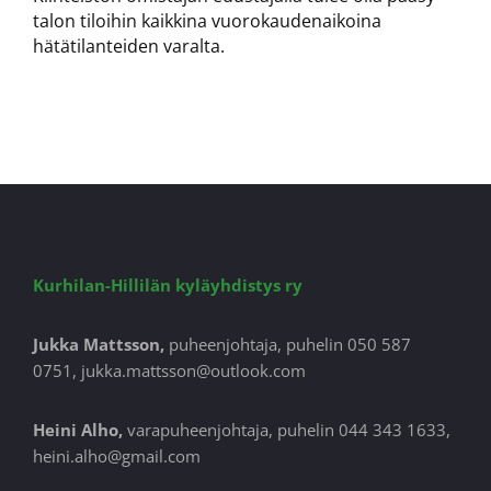
talon tiloihin kaikkina vuorokaudenaikoina
hätätilanteiden varalta.
Kurhilan-Hillilän kyläyhdistys ry
Jukka Mattsson,
puheenjohtaja, puhelin 050 587
0751, jukka.mattsson@outlook.com
Heini Alho,
varapuheenjohtaja, puhelin 044 343 1633,
heini.alho@gmail.com