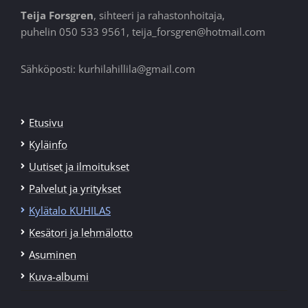
Teija Forsgren
, sihteeri ja rahastonhoitaja,
puhelin 050 533 9561, teija_forsgren@hotmail.com
Sähköposti: kurhilahillila@gmail.com
Etusivu
Kyläinfo
Uutiset ja ilmoitukset
Palvelut ja yritykset
Kylätalo KUHILAS
Kesätori ja lehmälotto
Asuminen
Kuva-albumi