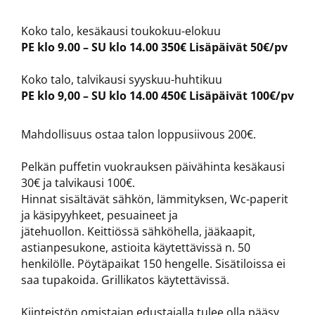
Koko talo, kesäkausi toukokuu-elokuu
PE klo 9.00 – SU klo 14.00 350€ Lisäpäivät 50€/pv
Koko talo, talvikausi syyskuu-huhtikuu
PE klo 9,00 – SU klo 14.00 450€ Lisäpäivät 100€/pv
Mahdollisuus ostaa talon loppusiivous 200€.
Pelkän puffetin vuokrauksen päivähinta kesäkausi
30€ ja talvikausi 100€.
Hinnat sisältävät sähkön, lämmityksen, Wc-paperit
ja käsipyyhkeet, pesuaineet ja
jätehuollon. Keittiössä sähköhella, jääkaapit,
astianpesukone, astioita käytettävissä n. 50
henkilölle. Pöytäpaikat 150 hengelle. Sisätiloissa ei
saa tupakoida. Grillikatos käytettävissä.
Kiinteistön omistajan edustajalla tulee olla pääsy