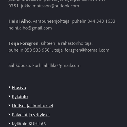
0751, jukka.mattsson@outlook.com
Heini Alho,
varapuheenjohtaja, puhelin 044 343 1633,
heini.alho@gmail.com
Teija Forsgren
, sihteeri ja rahastonhoitaja,
puhelin 050 533 9561, teija_forsgren@hotmail.com
Sähköposti: kurhilahillila@gmail.com
Etusivu
Kyläinfo
Uutiset ja ilmoitukset
Palvelut ja yritykset
Kylätalo KUHILAS