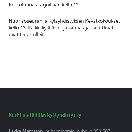
Keittolounas tarjoillaan kello 12.
Nuorisoseuran ja Kyläyhdistyksen Kevätkokoukset
kello 13. Kaikki kyläläiset ja vapaa-ajan asukkaat
ovat tervetulleita!
Kurhilan-Hillilän kyläyhdistys ry
Jukka Mattsson,
puheenjohtaja, puhelin 050 587