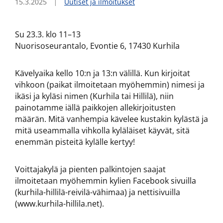
15.3.2025
Uutiset ja ilmoitukset
Su 23.3. klo 11–13
Nuorisoseurantalo, Evontie 6, 17430 Kurhila
Kävelyaika kello 10:n ja 13:n välillä. Kun kirjoitat
vihkoon (paikat ilmoitetaan myöhemmin) nimesi ja
ikäsi ja kyläsi nimen (Kurhila tai Hillilä), niin
painotamme iällä paikkojen allekirjoitusten
määrän. Mitä vanhempia kävelee kustakin kylästä ja
mitä useammalla vihkolla kyläläiset käyvät, sitä
enemmän pisteitä kylälle kertyy!
Voittajakylä ja pienten palkintojen saajat
ilmoitetaan myöhemmin kylien Facebook sivuilla
(kurhila-hillilä-reivilä-vähimaa) ja nettisivuilla
(www.kurhila-hillila.net).