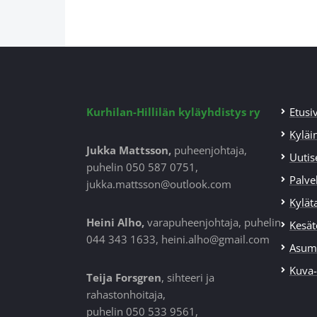
Kurhilan-Hillilän kyläyhdistys ry
Etusi
Kyläi
Jukka Mattsson,
puheenjohtaja,
Uutis
puhelin 050 587 0751,
Palvel
jukka.mattsson@outlook.com
Kylät
Heini Alho,
varapuheenjohtaja, puhelin
Kesät
044 343 1633, heini.alho@gmail.com
Asum
Kuva
Teija Forsgren
, sihteeri ja
rahastonhoitaja,
puhelin 050 533 9561,