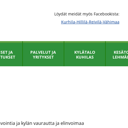
Löydät meidät myös Facebookista:
Kurhila-Hillilä-Reivilä-Vähimaa
SET JA
PALVELUT JA
KYLÄTALO
KESÄTO
ITUKSET
YRITYKSET
KUHILAS
LEHMÄ
vointia ja kylän vaurautta ja elinvoimaa