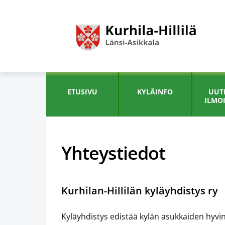
ETUSIVU
KYLÄINFO
UUTI
ILMO
Yhteystiedot
Kurhilan-Hillilän kyläyhdistys ry
Kyläyhdistys edistää kylän asukkaiden hyvin