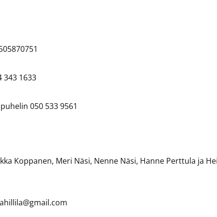
0505870751
4 343 1633
, puhelin 050 533 9561
 Pekka Koppanen, Meri Näsi, Nenne Näsi, Hanne Perttula ja He
lahillila@gmail.com