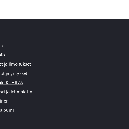
vu
nfo
et ja ilmoitukset
ut ja yritykset
alo KUHILAS
ori ja lehmälotto
inen
-albumi